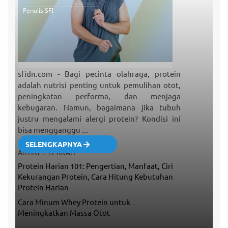
Penulis SFI
sfidn.com - Bagi pecinta olahraga, protein
adalah nutrisi penting untuk pemulihan otot,
peningkatan performa, dan menjaga
kebugaran. Namun, bagaimana jika tubuh
justru mengalami alergi protein? Kondisi ini
bisa mengganggu ...
SELENGKAPNYA
ARTIKEL TERKAIT
Protein Harian 101: Pengertian, Manfaat, Ciri
Kekurangan Protein, Cara Hitung Kebutuhan
Protein Harian
Cara Minum Whey Protein untuk
Meningkatkan Massa Otot