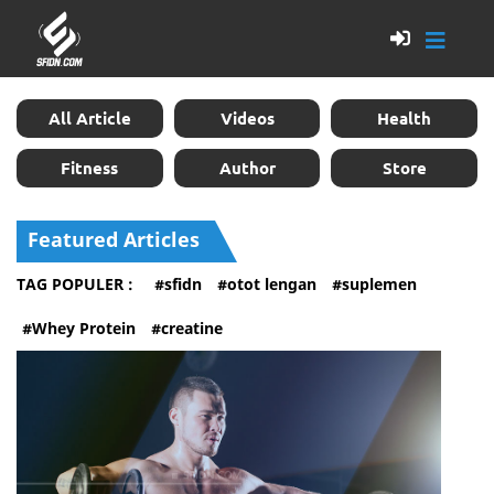
All Article
Videos
Health
Fitness
Author
Store
Featured Articles
TAG POPULER :
#sfidn
#otot lengan
#suplemen
#Whey Protein
#creatine