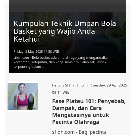
Kumpulan Teknik Umpan Bola
Basket yang Wajib Anda
Ketahui
Friday, 2 May 2025 14:58 WIB
sfidn.com - Bola basket adalah olahraga yang mengandalkan
kecepatan, ketepatan, dan kerja sama tim. Salah satu aspek
terpenting dalam ...
Penulis SFI • Info • Tuesday, 29 Apr 2025
08:14 WIB
Fase Plateu 101: Penyebab,
Dampak, dan Cara
Mengatasinya untuk
Pecinta Olahraga
sfidn.com - Bagi pecinta