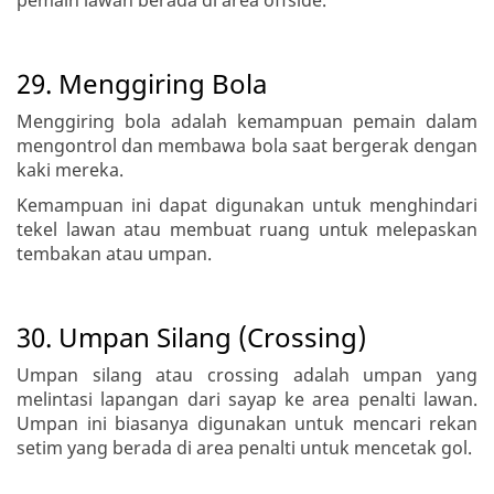
29. Menggiring Bola
Menggiring bola adalah kemampuan pemain dalam
mengontrol dan membawa bola saat bergerak dengan
kaki mereka.
Kemampuan ini dapat digunakan untuk menghindari
tekel lawan atau membuat ruang untuk melepaskan
tembakan atau umpan.
30. Umpan Silang (Crossing)
Umpan silang atau crossing adalah umpan yang
melintasi lapangan dari sayap ke area penalti lawan.
Umpan ini biasanya digunakan untuk mencari rekan
setim yang berada di area penalti untuk mencetak gol.