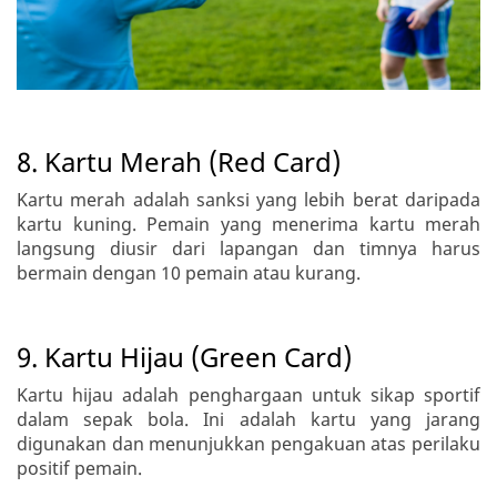
8. Kartu Merah (Red Card)
Kartu merah adalah sanksi yang lebih berat daripada
kartu kuning. Pemain yang menerima kartu merah
langsung diusir dari lapangan dan timnya harus
bermain dengan 10 pemain atau kurang.
9. Kartu Hijau (Green Card)
Kartu hijau adalah penghargaan untuk sikap sportif
dalam sepak bola. Ini adalah kartu yang jarang
digunakan dan menunjukkan pengakuan atas perilaku
positif pemain.