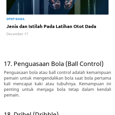
OTOT DADA
Jenis dan Istilah Pada Latihan Otot Dada
December 17
17. Penguasaan Bola (Ball Control)
Penguasaan bola atau ball control adalah kemampuan
pemain untuk mengendalikan bola saat bola pertama
kali mencapai kaki atau tubuhnya. Kemampuan ini
penting untuk menjaga bola tetap dalam kendali
pemain.
18. Dribel (Dribble)