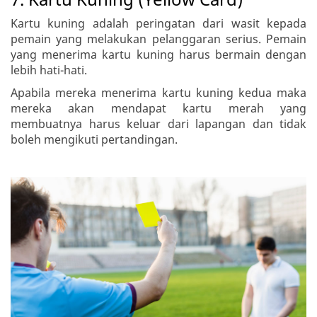
Kartu kuning adalah peringatan dari wasit kepada
pemain yang melakukan pelanggaran serius. Pemain
yang menerima kartu kuning harus bermain dengan
lebih hati-hati.
Apabila mereka menerima kartu kuning kedua maka
mereka akan mendapat kartu merah yang
membuatnya harus keluar dari lapangan dan tidak
boleh mengikuti pertandingan.