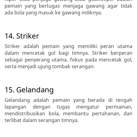
pemain yang bertugas menjaga gawang agar tidak
ada bola yang masuk ke gawang miliknya.
14. Striker
Striker adalah pemain yang memiliki peran utama
dalam mencetak gol bagi timnya. Striker berperan
sebagai penyerang utama, fokus pada mencetak gol,
serta menjadi ujung tombak serangan.
15. Gelandang
Gelandang adalah pemain yang berada di tengah
lapangan dengan tugas mengatur permainan,
mendistribusikan bola, membantu pertahanan, dan
terlibat dalam serangan timnya.