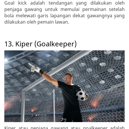
Goal kick adalah tendangan yang dilakukan oleh
penjaga gawang untuk memulai permainan setelah
bola melewati garis lapangan dekat gawangnya yang
dilakukan oleh pemain lawan.
13. Kiper (Goalkeeper)
Kiper atau penjaga gawang atau goalkeeper adalah