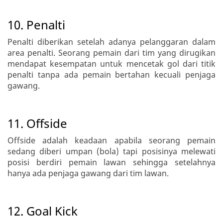
10. Penalti
Penalti diberikan setelah adanya pelanggaran dalam
area penalti. Seorang pemain dari tim yang dirugikan
mendapat kesempatan untuk mencetak gol dari titik
penalti tanpa ada pemain bertahan kecuali penjaga
gawang.
11. Offside
Offside adalah keadaan apabila seorang pemain
sedang diberi umpan (bola) tapi posisinya melewati
posisi berdiri pemain lawan sehingga setelahnya
hanya ada penjaga gawang dari tim lawan.
12. Goal Kick