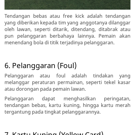
Tendangan bebas atau free kick adalah tendangan
yang diberikan kepada tim yang anggotanya dilanggar
oleh lawan, seperti ditarik, ditendang, ditabrak atau
pun pelanggaran berbahaya lainnya. Pemain akan
menendang bola di titik terjadinya pelanggaran.
6. Pelanggaran (Foul)
Pelanggaran atau foul adalah tindakan yang
melanggar peraturan permainan, seperti tekel kasar
atau dorongan pada pemain lawan.
Pelanggaran dapat menghasilkan peringatan,
tendangan bebas, kartu kuning, hingga kartu merah
tergantung pada tingkat pelanggarannya.
7. Kartu Kuning (Yellow Card)