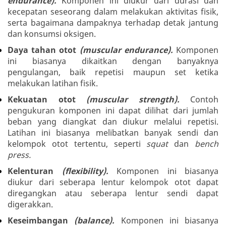
endurance).
Komponen ini diukur dari durasi dan
kecepatan seseorang dalam melakukan aktivitas fisik,
serta bagaimana dampaknya terhadap detak jantung
dan konsumsi oksigen.
Daya tahan otot
(muscular endurance
).
Komponen
ini biasanya dikaitkan dengan banyaknya
pengulangan, baik repetisi maupun set ketika
melakukan latihan fisik.
Kekuatan otot
(muscular strength).
Contoh
pengukuran komponen ini dapat dilihat dari jumlah
beban yang diangkat dan diukur melalui repetisi.
Latihan ini biasanya melibatkan banyak sendi dan
kelompok otot tertentu, seperti
squat
dan
bench
press.
Kelenturan
(flexibility).
Komponen ini biasanya
diukur dari seberapa lentur kelompok otot dapat
diregangkan atau seberapa lentur sendi dapat
digerakkan.
Keseimbangan
(balance).
Komponen ini biasanya