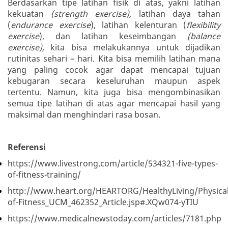
Berdasarkan tipe latihan fisik di atas, yakni latihan
kekuatan
(strength exercise),
latihan daya tahan
(
endurance exercise
), latihan kelenturan (
flexibility
exercise
), dan latihan keseimbangan
(balance
exercise),
kita bisa melakukannya untuk dijadikan
rutinitas sehari – hari. Kita bisa memilih latihan mana
yang paling cocok agar dapat mencapai tujuan
kebugaran secara keseluruhan maupun aspek
tertentu. Namun, kita juga bisa mengombinasikan
semua tipe latihan di atas agar mencapai hasil yang
maksimal dan menghindari rasa bosan.
Referensi
https://www.livestrong.com/article/534321-five-types-
of-fitness-training/
http://www.heart.org/HEARTORG/HealthyLiving/PhysicalA
of-Fitness_UCM_462352_Article.jsp#.XQw074-yTIU
https://www.medicalnewstoday.com/articles/7181.php