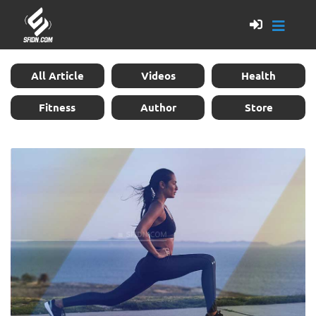
All Article
Videos
Health
Fitness
Author
Store