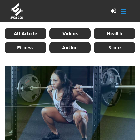
All Article
Videos
Health
Fitness
Author
Store