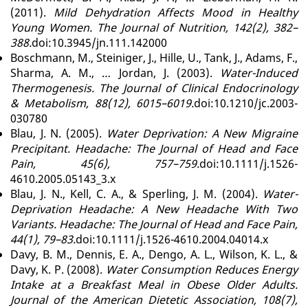
(2011).
Mild Dehydration Affects Mood in Healthy
Young Women. The Journal of Nutrition, 142(2), 382–
388.
doi:10.3945/jn.111.142000
Boschmann, M., Steiniger, J., Hille, U., Tank, J., Adams, F.,
Sharma, A. M., … Jordan, J. (2003).
Water-Induced
Thermogenesis. The Journal of Clinical Endocrinology
& Metabolism, 88(12), 6015–6019.
doi:10.1210/jc.2003-
030780
Blau, J. N. (2005).
Water Deprivation: A New Migraine
Precipitant. Headache: The Journal of Head and Face
Pain, 45(6), 757–759.
doi:10.1111/j.1526-
4610.2005.05143_3.x
Blau, J. N., Kell, C. A., & Sperling, J. M. (2004).
Water-
Deprivation Headache: A New Headache With Two
Variants. Headache: The Journal of Head and Face Pain,
44(1), 79–83.
doi:10.1111/j.1526-4610.2004.04014.x
Davy, B. M., Dennis, E. A., Dengo, A. L., Wilson, K. L., &
Davy, K. P. (2008).
Water Consumption Reduces Energy
Intake at a Breakfast Meal in Obese Older Adults.
Journal of the American Dietetic Association, 108(7),