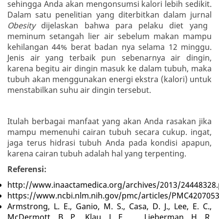
sehingga Anda akan mengonsumsi kalori lebih sedikit.
Dalam satu penelitian yang diterbitkan dalam jurnal
Obesity
dijelaskan bahwa para pelaku diet yang
meminum setangah lier air sebelum makan mampu
kehilangan 44% berat badan nya selama 12 minggu.
Jenis air yang terbaik pun sebenarnya air dingin,
karena begitu air dingin masuk ke dalam tubuh, maka
tubuh akan menggunakan energi ekstra (kalori) untuk
menstabilkan suhu air dingin tersebut.
Itulah berbagai manfaat yang akan Anda rasakan jika
mampu memenuhi cairan tubuh secara cukup. ingat,
jaga terus hidrasi tubuh Anda pada kondisi apapun,
karena cairan tubuh adalah hal yang terpenting.
Referensi:
http://www.inaactamedica.org/archives/2013/24448328.
https://www.ncbi.nlm.nih.gov/pmc/articles/PMC4207053
Armstrong, L. E., Ganio, M. S., Casa, D. J., Lee, E. C.,
McDermott, B. P., Klau, J. F., … Lieberman, H. R.