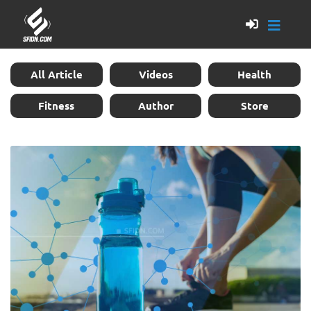
All Article
Videos
Health
Fitness
Author
Store