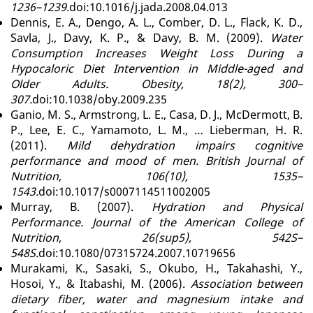
1236–1239.
doi:10.1016/j.jada.2008.04.013
Dennis, E. A., Dengo, A. L., Comber, D. L., Flack, K. D.,
Savla, J., Davy, K. P., & Davy, B. M. (2009).
Water
Consumption Increases Weight Loss During a
Hypocaloric Diet Intervention in Middle-aged and
Older Adults. Obesity, 18(2), 300–
307.
doi:10.1038/oby.2009.235
Ganio, M. S., Armstrong, L. E., Casa, D. J., McDermott, B.
P., Lee, E. C., Yamamoto, L. M., … Lieberman, H. R.
(2011).
Mild dehydration impairs cognitive
performance and mood of men. British Journal of
Nutrition, 106(10), 1535–
1543.
doi:10.1017/s0007114511002005
Murray, B. (2007).
Hydration and Physical
Performance. Journal of the American College of
Nutrition, 26(sup5), 542S–
548S.
doi:10.1080/07315724.2007.10719656
Murakami, K., Sasaki, S., Okubo, H., Takahashi, Y.,
Hosoi, Y., & Itabashi, M. (2006).
Association between
dietary fiber, water and magnesium intake and