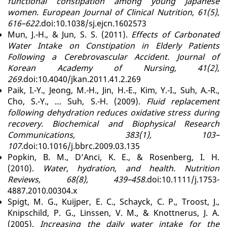
functional constipation among young Japanese
women. European Journal of Clinical Nutrition, 61(5),
616–622.
doi:10.1038/sj.ejcn.1602573
Mun, J.-H., & Jun, S. S. (2011).
Effects of Carbonated
Water Intake on Constipation in Elderly Patients
Following a Cerebrovascular Accident. Journal of
Korean Academy of Nursing, 41(2),
269.
doi:10.4040/jkan.2011.41.2.269
Paik, I.-Y., Jeong, M.-H., Jin, H.-E., Kim, Y.-I., Suh, A.-R.,
Cho, S.-Y., … Suh, S.-H. (2009).
Fluid replacement
following dehydration reduces oxidative stress during
recovery. Biochemical and Biophysical Research
Communications, 383(1), 103–
107.
doi:10.1016/j.bbrc.2009.03.135
Popkin, B. M., D’Anci, K. E., & Rosenberg, I. H.
(2010).
Water, hydration, and health. Nutrition
Reviews, 68(8), 439–458.
doi:10.1111/j.1753-
4887.2010.00304.x
Spigt, M. G., Kuijper, E. C., Schayck, C. P., Troost, J.,
Knipschild, P. G., Linssen, V. M., & Knottnerus, J. A.
(2005).
Increasing the daily water intake for the