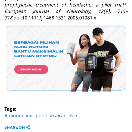
prophylactic treatment of headache: a pilot trial*.
European Journal of Neurology, 12(9), 715–
718.
doi:10.1111/j.1468-1331.2005.01081.x
Tags:
#minum
#air putih
#cairan
#air
SHARE ON