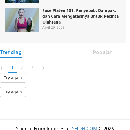
Fase Plateu 101: Penyebab, Dampak,
dan Cara Mengatasinya untuk Pecinta
Olahraga
April 29, 2025
Trending
Popular
1
2
3
Try again
Try again
Science From Indonesia -
SFIDN.COM
© 2026