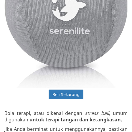
Beli Sekarang
Bola terapi, atau dikenal dengan
stress ball
, umum
digunakan
untuk terapi tangan dan ketangkasan.
Jika Anda berminat untuk menggunakannya, pastikan