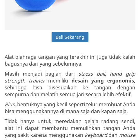
Beli Sekarang
Alat olahraga tangan yang terakhir ini juga tidak kalah
bagusnya dari yang sebelumnya.
Masih menjadi bagian dari
stress ball
,
hand grip
strength trainer
memiliki
desain yang ergonomis
,
sehingga bisa disesuaikan ke tangan dengan
sempurna dan melatih semua jari secara lebih efektif.
Plus
, bentuknya yang kecil seperti telur membuat Anda
bisa menggunakannya di mana saja dan kapan saja.
Tidak hanya untuk meredakan gejala radang sendi,
alat ini dapat membantu memulihkan tangan Anda
yang sakit karena menggunakan
keyboard
dan
mouse