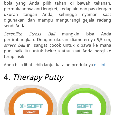
bola yang Anda pilih tahan di bawah tekanan,
permukaannya anti lengket, kedap air, dan pas dengan
ukuran tangan Anda, sehingga nyaman saat
digunakan dan mampu mengurangi gejala radang
sendi Anda.
Serenilite Stress Ball
mungkin bisa Anda
pertimbangkan. Dengan ukuran diameternya 5,5 cm,
stress ball
ini sangat cocok untuk dibawa ke mana
pun, baik itu untuk bekerja atau saat Anda pergi ke
terapi fisik.
Anda bisa lihat lebih lanjut katalog produknya
di sini
.
4.
Therapy Putty