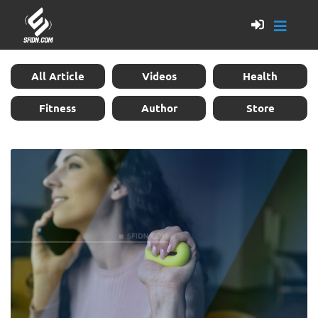
All Article
Videos
Health
Fitness
Author
Store