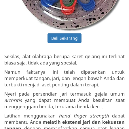
Beli Sekarang
Sekilas, alat olahraga berupa karet gelang ini terlihat
biasa saja, tidak ada yang spesial.
Namun faktanya, ini telah dipatenkan untuk
memperkuat tangan, jari, dan lengan bawah Anda dan
terbukti menjadi aset penting dalam terapi.
Nyeri pada persendian jari termasuk gejala umum
arthritis
yang dapat membuat Anda kesulitan saat
menggenggam benda, terutama benda kecil.
Latihan menggunakan
hand finger strength
dapat
membantu Anda
melatih ekstensi jari dan kekuatan
tangan
dengan memanfaatkan semua otot lengan