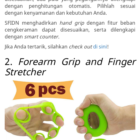
dengan penghitungan otomatis. Pilihlah sesuai
dengan kenyamanan dan kebutuhan Anda.
SFIDN menghadirkan
hand grip
dengan fitur beban
cengkeraman dapat disesuaikan, serta dilengkapi
dengan
smart counter
.
Jika Anda tertarik, silahkan
check out
di sini
!
2.
Forearm Grip and Finger
Stretcher