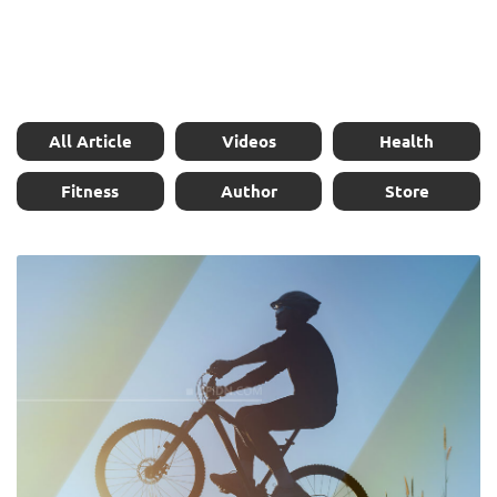
All Article
Videos
Health
Fitness
Author
Store