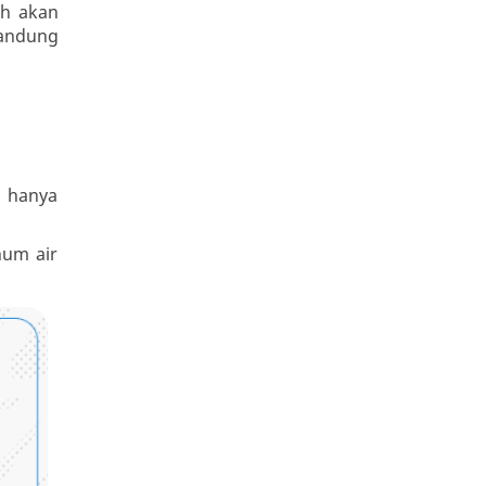
ah akan
gandung
 hanya
num air