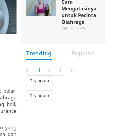
Cara
Mengatasinya
untuk Pecinta
Olahraga
April 29, 2025
Trending
Popular
1
2
3
Try again
 pelari
Try again
lahraga
ng baik
durance
an yang
osa dan