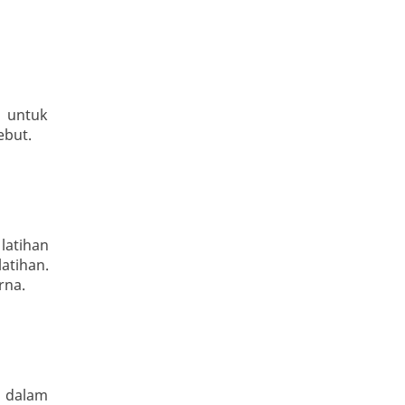
t untuk
ebut.
latihan
atihan.
rna.
n dalam