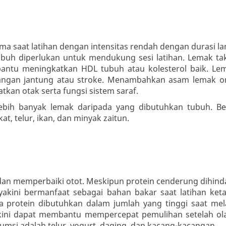
a saat latihan dengan intensitas rendah dengan durasi la
buh diperlukan untuk mendukung sesi latihan. Lemak ta
antu meningkatkan HDL tubuh atau kolesterol baik. Le
rangan jantung atau stroke. Menambahkan asam lemak 
an otak serta fungsi sistem saraf.
bih banyak lemak daripada yang dibutuhkan tubuh. B
t, telur, ikan, dan minyak zaitun.
an memperbaiki otot. Meskipun protein cenderung dihinda
yakini bermanfaat sebagai bahan bakar saat latihan ket
protein dibutuhkan dalam jumlah yang tinggi saat me
yakini dapat membantu mempercepat pemulihan setelah ol
umsi adalah telur, yogurt, daging, dan kacang-kacangan.