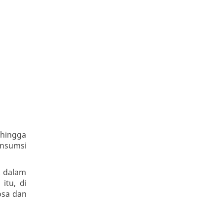
 hingga
onsumsi
k dalam
itu, di
osa dan