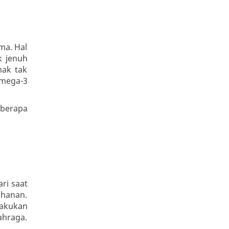
ma. Hal
k jenuh
mak tak
omega-3
eberapa
ri saat
ahanan.
lakukan
ahraga.