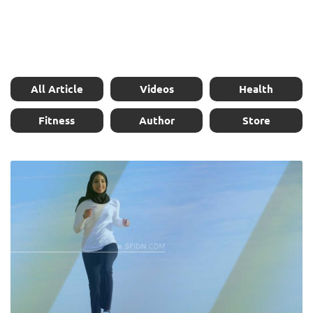
All Article
Videos
Health
Fitness
Author
Store