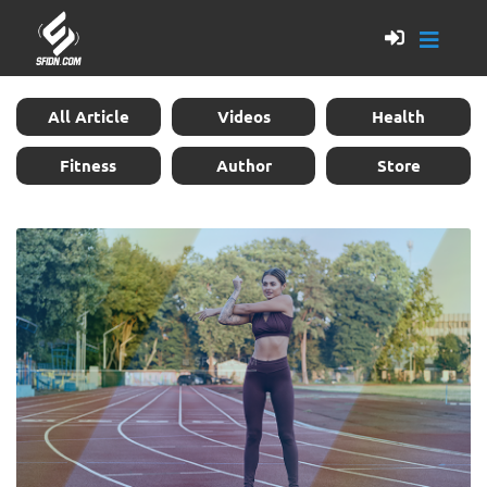
All Article
Videos
Health
Fitness
Author
Store