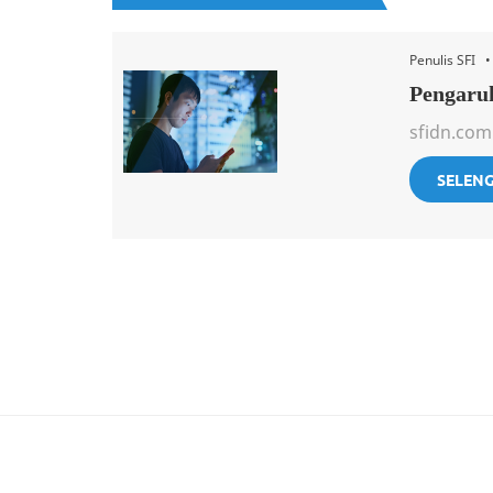
Penulis SFI 
Pengaruh
sfidn.com 
SELEN