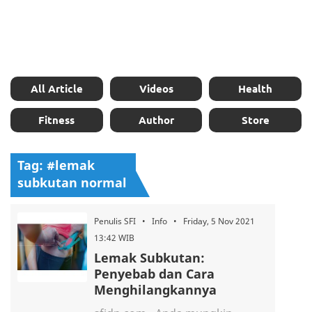
All Article
Videos
Health
Fitness
Author
Store
Tag: #lemak
subkutan normal
Penulis SFI • Info • Friday, 5 Nov 2021
13:42 WIB
Lemak Subkutan:
Penyebab dan Cara
Menghilangkannya