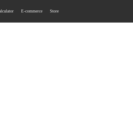
lculator
E-commerce
Store