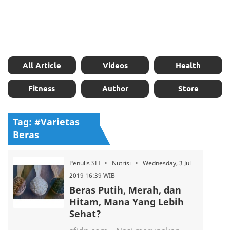
All Article
Videos
Health
Fitness
Author
Store
Tag: #Varietas
Beras
Penulis SFI • Nutrisi • Wednesday, 3 Jul
2019 16:39 WIB
Beras Putih, Merah, dan
Hitam, Mana Yang Lebih
Sehat?