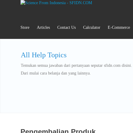
Store
Articles
Contact Us
Calculator
E-Commerce
All Help Topics
Temukan semua jawaban dari pertanyaan seputar sfidn.com disini.
Dari mulai cara belanja dan yang lainnya.
Pengembalian Produk