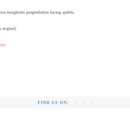
bisa mengklaim pengembalian barang apabila :
 original)
sini
FIND US ON: