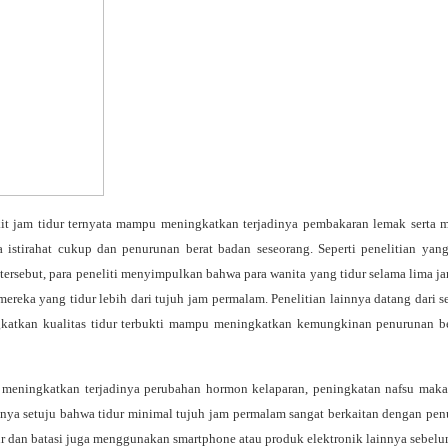
dikit jam tidur ternyata mampu meningkatkan terjadinya pembakaran lemak sert
a istirahat cukup dan penurunan berat badan seseorang. Seperti penelitian yan
 tersebut, para peneliti menyimpulkan bahwa para wanita yang tidur selama lima 
ereka yang tidur lebih dari tujuh jam permalam. Penelitian lainnya datang dari 
atkan kualitas tidur terbukti mampu meningkatkan kemungkinan penurunan be
meningkatkan terjadinya perubahan hormon kelaparan, peningkatan nafsu makan 
ya setuju bahwa tidur minimal tujuh jam permalam sangat berkaitan dengan penur
dur dan batasi juga menggunakan smartphone atau produk elektronik lainnya sebelum