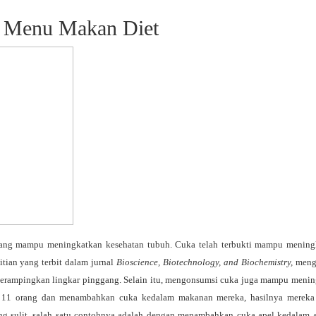
 Menu Makan Diet
 yang mampu meningkatkan kesehatan tubuh. Cuka telah terbukti mampu meningk
ian yang terbit dalam jurnal
Bioscience, Biotechnology, and Biochemistry,
meng
merampingkan lingkar pinggang. Selain itu, mengonsumsi cuka juga mampu meni
ap 11 orang dan menambahkan cuka kedalam makanan mereka, hasilnya mereka
sulit, salah satu contohnya adalah dengan menambahkan cuka apel kedalam air