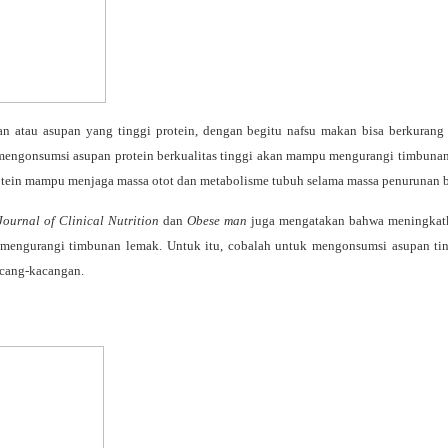
nan atau asupan yang tinggi protein, dengan begitu nafsu makan bisa berkura
engonsumsi asupan protein berkualitas tinggi akan mampu mengurangi timbunan l
otein mampu menjaga massa otot dan metabolisme tubuh selama massa penurunan b
ournal of Clinical Nutrition
dan
Obese man ­
juga mengatakan bahwa meningkat
mengurangi timbunan lemak. Untuk itu, cobalah untuk mengonsumsi asupan ting
kacang-kacangan.