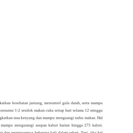
atkan kesehatan jantung, menontrol gula darah, serta mampu
onsumsi 1-2 sendok makan cuka setiap hari selama 12 minggu
ngkatkan rasa kenyang dan mampu menguangi nafsu makan. Hal
 mampu mengurangi asupan kalori harian hingga 275 kalori.
 dan meminumnya beberapa kali dalam sehari. Tapi, jika hal