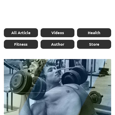
All Article
Videos
Health
Fitness
Author
Store