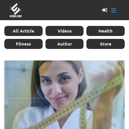
All Article
Videos
Health
Fitness
Author
Store