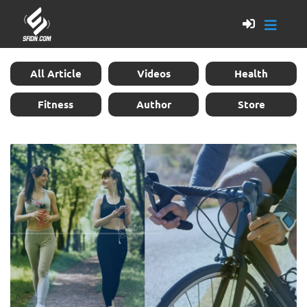
All Article
Videos
Health
Fitness
Author
Store