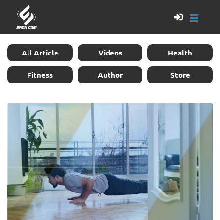
All Article
Videos
Health
Fitness
Author
Store