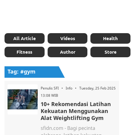
All Article
Videos
Health
Fitness
Author
Store
Tag: #gym
Penulis SFI • Info • Tuesday, 25 Feb 2025
13:08 WIB
10+ Rekomendasi Latihan
Kekuatan Menggunakan
Alat Weightlifting Gym
sfidn.com - Bagi pecinta