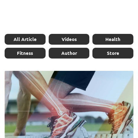
All Article
Videos
Health
Fitness
Author
Store