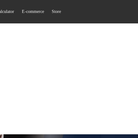
lculator
E-commerce
Store