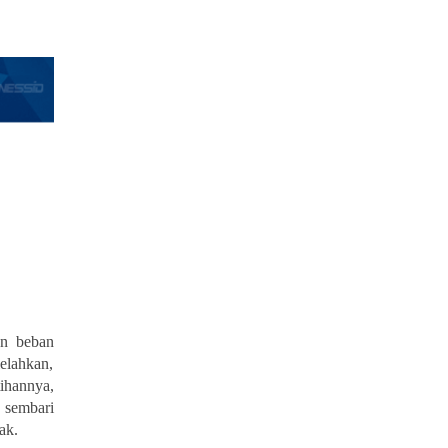
an beban
elahkan,
ihannya,
 sembari
ak.