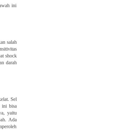
awah ini
kan salah
itivitas
eat shock
an darah
elat. Sel
ini bisa
a, yaitu
pah. Ada
mperoleh