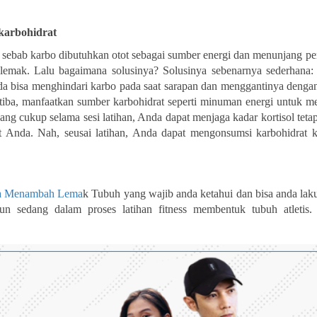
karbohidrat
, sebab karbo dibutuhkan otot sebagai sumber energi dan menunjang p
mak. Lalu bagaimana solusinya? Solusinya sebenarnya sederhana:
Anda bisa menghindari karbo pada saat sarapan dan menggantinya deng
h tiba, manfaatkan sumber karbohidrat seperti minuman energi untuk 
ng cukup selama sesi latihan, Anda dapat menjaga kadar kortisol teta
Anda. Nah, seusai latihan, Anda dapat mengonsumsi karbohidrat 
pa Menambah Lema
k Tubuh yang wajib anda ketahui dan bisa anda lak
n sedang dalam proses latihan fitness membentuk tubuh atletis