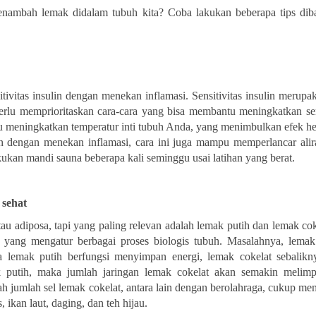
enambah lemak didalam tubuh kita? Coba lakukan beberapa tips dib
ivitas insulin dengan menekan inflamasi. Sensitivitas insulin merupa
rlu memprioritaskan cara-cara yang bisa membantu meningkatkan sens
pu meningkatkan temperatur inti tubuh Anda, yang menimbulkan efek h
lin dengan menekan inflamasi, cara ini juga mampu memperlancar alir
akukan mandi sauna beberapa kali seminggu usai latihan yang berat.
 sehat
u adiposa, tapi yang paling relevan adalah lemak putih dan lemak cok
 yang mengatur berbagai proses biologis tubuh. Masalahnya, lemak 
mak putih berfungsi menyimpan energi, lemak cokelat sebalikny
 putih, maka jumlah jaringan lemak cokelat akan semakin melim
 jumlah sel lemak cokelat, antara lain dengan berolahraga, cukup me
 ikan laut, daging, dan teh hijau.