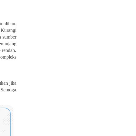
emulihan.
 Kurangi
an sumber
menunjang
p rendah.
kompleks
ukan jika
. Semoga