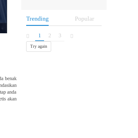
Trending
Popular
1
2
3
Try again
da benak
ndasikan
etap anda
tis akan