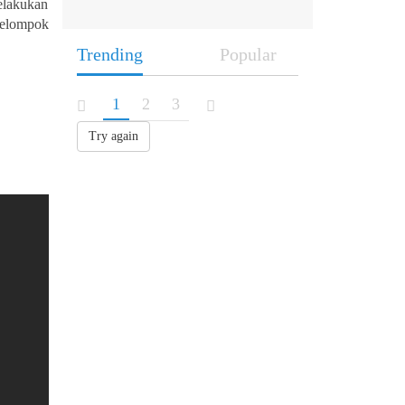
melakukan
kelompok
Trending
Popular
1
2
3
Try again