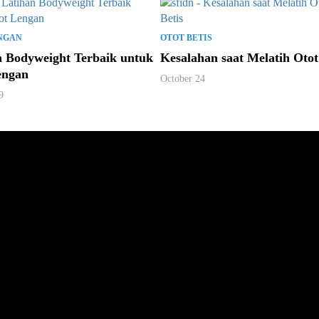
NGAN
OTOT BETIS
n Bodyweight Terbaik untuk
Kesalahan saat Melatih Otot
engan
October 24
9