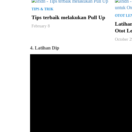
TIPS & TRIK
OTOT LE
Tips terbaik melakukan Pull Up
Latiha
February 8
Otot L
October 2
4.
Latihan Dip