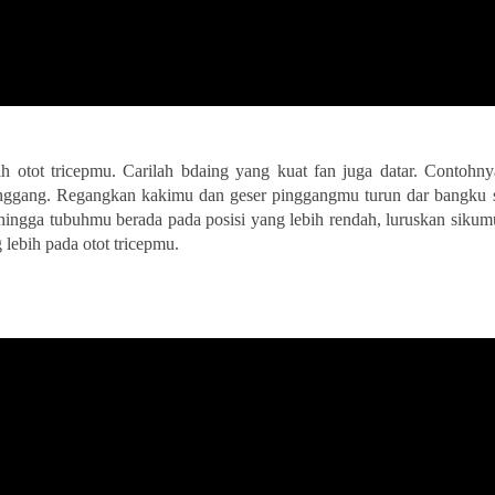
h otot tricepmu. Carilah bdaing yang kuat fan juga datar. Contohny
pinggang. Regangkan kakimu dan geser pinggangmu turun dar bangku 
hingga tubuhmu berada pada posisi yang lebih rendah, luruskan siku
lebih pada otot tricepmu.