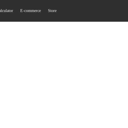
lculator
E-commerce
Store