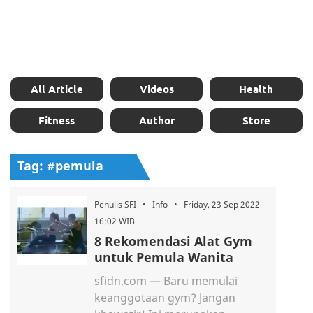
All Article
Videos
Health
Fitness
Author
Store
Tag: #pemula
Penulis SFI • Info • Friday, 23 Sep 2022
16:02 WIB
8 Rekomendasi Alat Gym
untuk Pemula Wanita
sfidn.com — Baru memulai
keanggotaan gym? Jangan