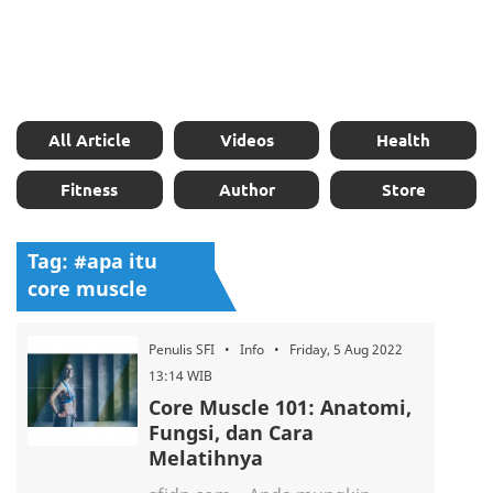
All Article
Videos
Health
Fitness
Author
Store
Tag: #apa itu
core muscle
Penulis SFI • Info • Friday, 5 Aug 2022
13:14 WIB
Core Muscle 101: Anatomi,
Fungsi, dan Cara
Melatihnya