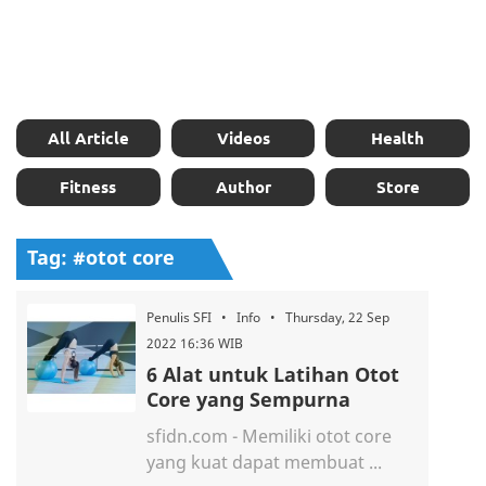
All Article
Videos
Health
Fitness
Author
Store
Tag: #otot core
Penulis SFI • Info • Thursday, 22 Sep
2022 16:36 WIB
6 Alat untuk Latihan Otot
Core yang Sempurna
sfidn.com - Memiliki otot core
yang kuat dapat membuat ...