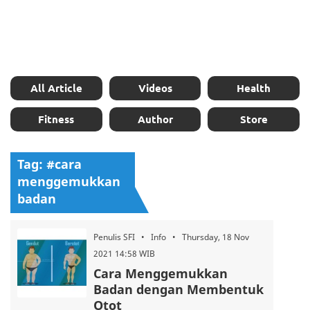
All Article
Videos
Health
Fitness
Author
Store
Tag: #cara
menggemukkan
badan
Penulis SFI • Info • Thursday, 18 Nov
2021 14:58 WIB
Cara Menggemukkan
Badan dengan Membentuk
Otot