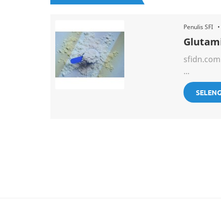
Penulis SFI 
Glutami
sfidn.com
...
SELEN