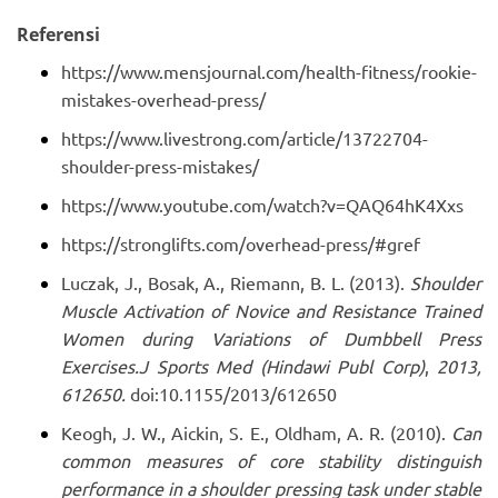
Referensi
https://www.mensjournal.com/health-fitness/rookie-
mistakes-overhead-press/
https://www.livestrong.com/article/13722704-
shoulder-press-mistakes/
https://www.youtube.com/watch?v=QAQ64hK4Xxs
https://stronglifts.com/overhead-press/#gref
Luczak, J., Bosak, A., Riemann, B. L. (2013).
Shoulder
Muscle Activation of Novice and Resistance Trained
Women during Variations of Dumbbell Press
Exercises
.
J Sports Med (Hindawi Publ Corp)
,
2013,
612650.
doi:10.1155/2013/612650
Keogh, J. W., Aickin, S. E., Oldham, A. R. (2010).
Can
common measures of core stability distinguish
performance in a shoulder pressing task under stable