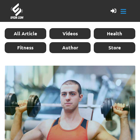
All Article
Videos
Health
Fitness
Author
Store