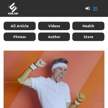
All Article
Videos
Health
Fitness
Author
Store