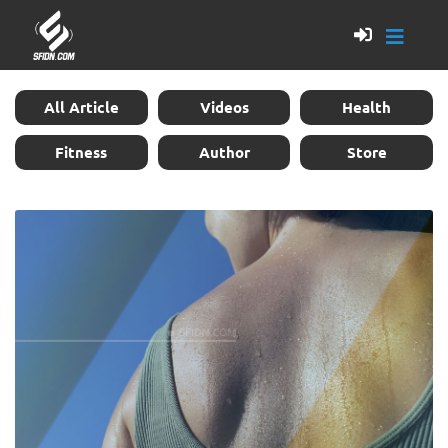
All Article
Videos
Health
Fitness
Author
Store