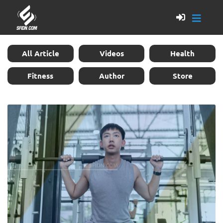
All Article
Videos
Health
Fitness
Author
Store