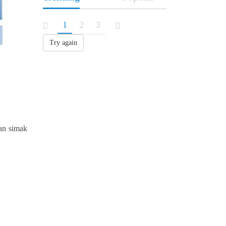
1
2
3
Try again
an simak