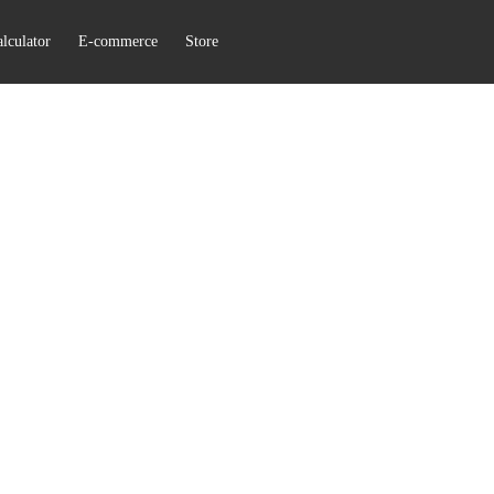
lculator
E-commerce
Store