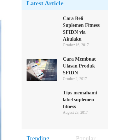
Latest Article
Cara Beli
Suplemen Fitness
SFIDN via
Akulaku
October 16, 2017
Cara Membuat
Ulasan Produk
SFIDN
October 2, 2017
Tips memahami
label suplemen
fitness
August 23, 2017
Trending
Popular