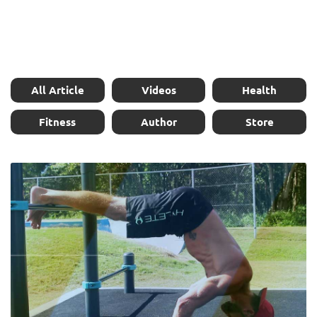
All Article
Videos
Health
Fitness
Author
Store