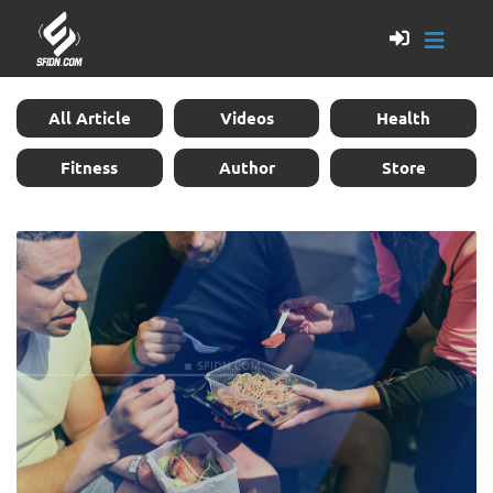
All Article
Videos
Health
Fitness
Author
Store