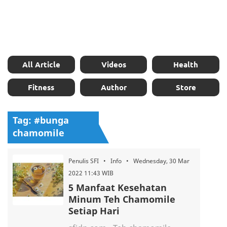
All Article
Videos
Health
Fitness
Author
Store
Tag: #bunga
chamomile
Penulis SFI • Info • Wednesday, 30 Mar
2022 11:43 WIB
5 Manfaat Kesehatan
Minum Teh Chamomile
Setiap Hari