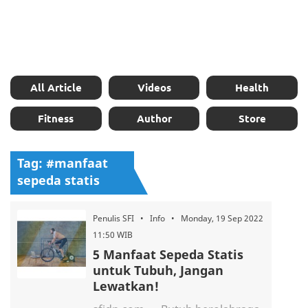
All Article
Videos
Health
Fitness
Author
Store
Tag: #manfaat
sepeda statis
Penulis SFI • Info • Monday, 19 Sep 2022
11:50 WIB
5 Manfaat Sepeda Statis
untuk Tubuh, Jangan
Lewatkan!