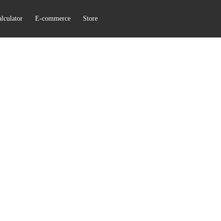
lculator
E-commerce
Store