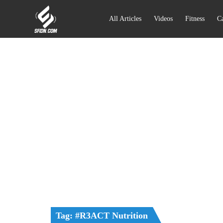
All Articles
Videos
Fitness
Ca
Tag: #R3ACT Nutrition