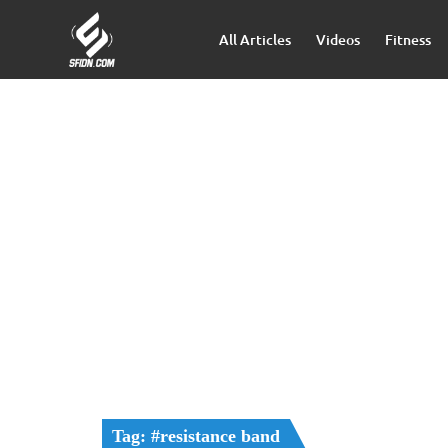
All Articles
Videos
Fitness
Tag: #resistance band