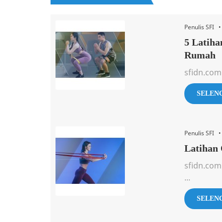
Penulis SFI 
5 Latiha
Rumah
sfidn.com
SELEN
Penulis SFI 
Latihan 
sfidn.com
...
SELEN