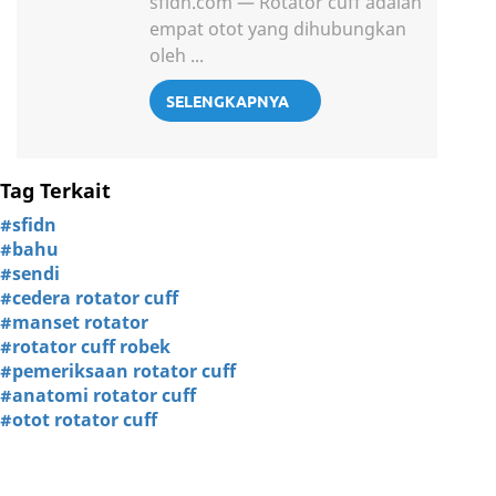
sfidn.com — Rotator cuff adalah
empat otot yang dihubungkan
oleh ...
SELENGKAPNYA
Tag Terkait
#sfidn
#bahu
#sendi
#cedera rotator cuff
#manset rotator
#rotator cuff robek
#pemeriksaan rotator cuff
#anatomi rotator cuff
#otot rotator cuff