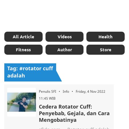
All Article
Videos
Health
Fitness
Author
Store
Tag: #rotator cuff
adalah
Penulis SFI • Info • Friday, 4 Nov 2022
11:45 WIB
Cedera Rotator Cuff:
Penyebab, Gejala, dan Cara
Mengobatinya