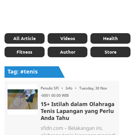
All Article
Videos
Health
Fitness
Author
Store
Tag: #tenis
Penulis SFI • Info • Tuesday, 30 Nov
-0001 00:00 WIB
15+ Istilah dalam Olahraga
Tenis Lapangan yang Perlu
Anda Tahu
sfidn.com – Belakangan ini,