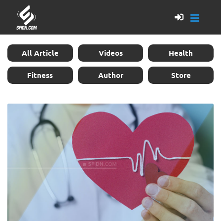
All Article
Videos
Health
Fitness
Author
Store