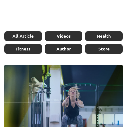
All Article
Videos
Health
Fitness
Author
Store