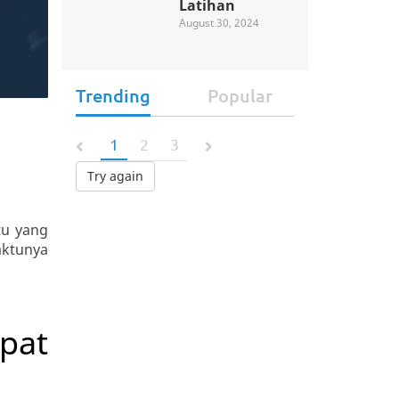
Latihan
August 30, 2024
Trending
Popular
1
2
3
Try again
tu yang
aktunya
pat