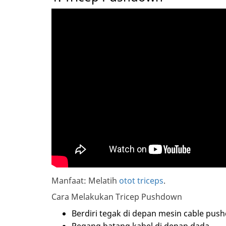
Manfaat: Melatih
otot triceps
.
Cara Melakukan Tricep Pushdown
Berdiri tegak di depan mesin cable pus
Pegang batang kabel di depan dada.