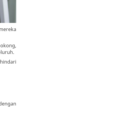
 mereka
bokong,
luruh.
indari
 dengan