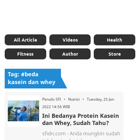
All Article
Videos
Health
Fitness
Author
Store
Tag: #beda
kasein dan whey
Penulis SFI • Nutrisi • Tuesday, 25 Jan
2022 14:56 WIB
Ini Bedanya Protein Kasein
dan Whey, Sudah Tahu?
sfidn.com - Anda mungkin sudah