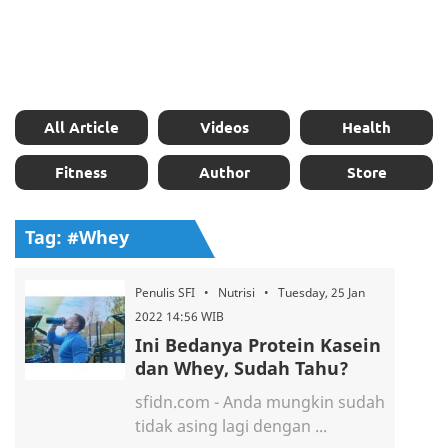
All Article
Videos
Health
Fitness
Author
Store
Tag: #Whey
Penulis SFI • Nutrisi • Tuesday, 25 Jan
2022 14:56 WIB
Ini Bedanya Protein Kasein
dan Whey, Sudah Tahu?
sfidn.com - Anda mungkin sudah
tidak asing lagi dengan ...