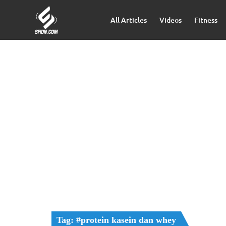
All Articles
Videos
Fitness
Tag: #protein kasein dan whey