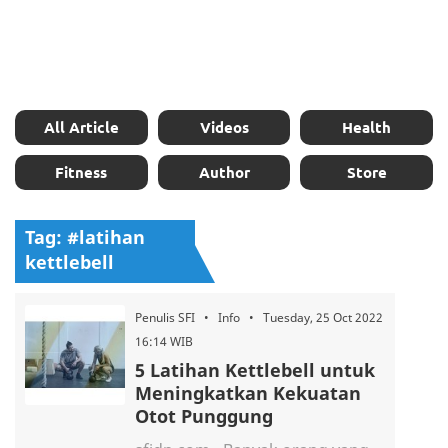
All Article
Videos
Health
Fitness
Author
Store
Tag: #latihan
kettlebell
Penulis SFI • Info • Tuesday, 25 Oct 2022
16:14 WIB
5 Latihan Kettlebell untuk
Meningkatkan Kekuatan
Otot Punggung