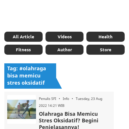
All Article
Videos
Health
Fitness
Author
Store
Tag: #olahraga
bisa memicu
stres oksidatif
Penulis SFI • Info • Tuesday, 23 Aug
2022 14:21 WIB
Olahraga Bisa Memicu
Stres Oksidatif? Begini
Penjelasannya!